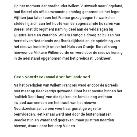
Op het moment dat stadhouder Willem V uitweek naar Engeland,
had Boreel als officiersvaandrig ontslag genomen uit het leger.
Vijftien jaar later, toen het Franse gezag begon te wankelen,
stelde hij zich aan het hoofd van de zogenaamde huzaren van
Boreel. Met dit regiment nam hij deel aan de veldslagen bij
Quattre-Bras en Waterloo. Willem François droeg zo bij aan het
herstel van Nederlands onafhankelijkheid en de oprichting van
het nieuwe koninkrijk onder het Huis van Oranje. Boreel kreeg
hiervoor de Militaire Willemsorde en werd door de nieuwe koning
in de adelstand opgenomen met het predicaat ‘Jonkheer’.
Geen Noordzeekanaal door het landgoed
Na het overlijden van Willem François werd er door de Boreels
niet meer op Beeckestijn gewoond. Door haar positie binnen het
‘politiek Den Haag’ van die tijd kon de familie nog wel haar
invloed aanwenden om het tracé van het nieuwe
Noordzeekanaal op een voor haar gunstige wijze te
beïnvloeden. Het kanaal werd niet door de buitenplaatsen
Beeckestijn en Waterland gegraven, maar juist ten noorden
hiervan, dwars door het dorp Velsen.