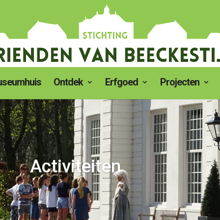
seumhuis
Ontdek
Erfgoed
Projecten
Activiteiten