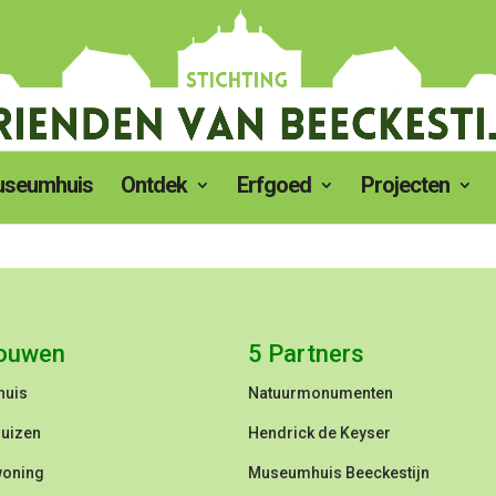
seumhuis
Ontdek
Erfgoed
Projecten
ouwen
5 Partners
huis
Natuurmonumenten
uizen
Hendrick de Keyser
woning
Museumhuis Beeckestijn