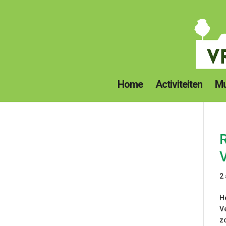
Home
Activiteiten
Mu
2
H
V
z