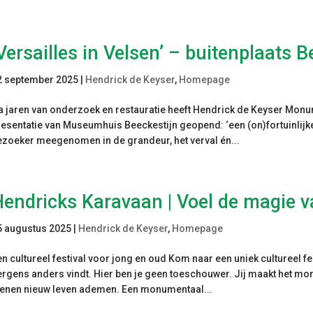
Versailles in Velsen’ – buitenplaats 
2 september 2025
|
Hendrick de Keyser
,
Homepage
a jaren van onderzoek en restauratie heeft Hendrick de Keyser Mon
resentatie van Museumhuis Beeckestijn geopend: ‘een (on)fortuinlijke
ezoeker meegenomen in de grandeur, het verval én...
Hendricks Karavaan | Voel de magie
5 augustus 2025
|
Hendrick de Keyser
,
Homepage
en cultureel festival voor jong en oud Kom naar een uniek cultureel fe
ergens anders vindt. Hier ben je geen toeschouwer. Jij maakt het mo
tenen nieuw leven ademen. Een monumentaal...