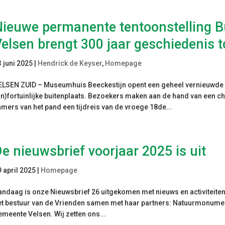
Nieuwe permanente tentoonstelling Bu
elsen brengt 300 jaar geschiedenis t
3 juni 2025
|
Hendrick de Keyser
,
Homepage
ELSEN ZUID – Museumhuis Beeckestijn opent een geheel vernieuwde t
on)fortuinlijke buitenplaats. Bezoekers maken aan de hand van een c
amers van het pand een tijdreis van de vroege 18de...
e nieuwsbrief voorjaar 2025 is uit
9 april 2025
|
Homepage
andaag is onze Nieuwsbrief 26 uitgekomen met nieuws en activiteiten 
et bestuur van de Vrienden samen met haar partners: Natuurmonumen
emeente Velsen. Wij zetten ons...