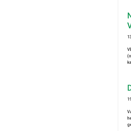
V
1
V
(
k
D
1
V
h
g