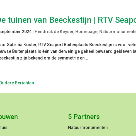
e tuinen van Beeckestijn | RTV Seap
 september 2024
|
Hendrick de Keyser
,
Homepage
,
Natuurmonument
oor Sabrina Koster, RTV Seaport Buitenplaats Beeckestijn is voor vele
euwse Buitenplaats is één van de weinige geheel bewaard gebleven b
eeckestijn zijn bekend om de symmetrie en...
 Oudere Berichten
ouwen
5 Partners
huis
Natuurmonumenten