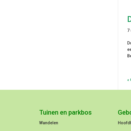
D
7
D
e
B
«
Tuinen en parkbos
Geb
Wandelen
Hoofd