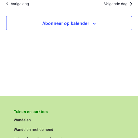
weergeve
datum.
Vorige dag
Volgende dag
navigatie
Abonneer op kalender
Tuinen en parkbos
Wandelen
Wandelen met de hond