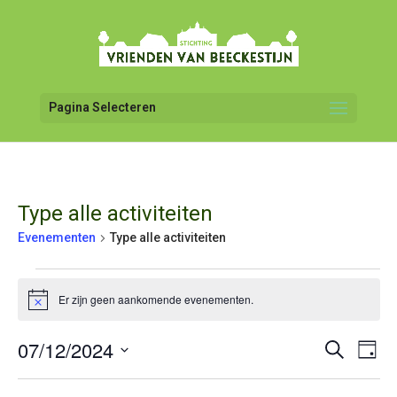
Pagina Selecteren
Type alle activiteiten
Evenementen
Type alle activiteiten
Evenementen
in
Er zijn geen aankomende evenementen.
Bericht
7
december
07/12/2024
Even
Evenemen
Zoeken
Dag
2024
weer
Zoeken
Selecteer
navig
en
een