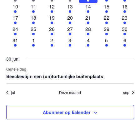
evenement
evenement
evenement
evenement
evenement
evenement
evenem
1
1
1
1
1
1
1
10
11
12
13
14
15
16
evenement
evenement
evenement
evenement
evenement
evenement
evenem
1
1
1
1
1
1
1
17
18
19
20
21
22
23
evenement
evenement
evenement
evenement
evenement
evenement
evenem
1
1
1
1
1
1
1
24
25
26
27
28
29
30
evenement
evenement
evenement
evenement
evenement
evenement
evenem
1
1
1
1
1
1
1
31
1
2
3
4
5
6
evenement
evenement
evenement
evenement
evenement
evenement
evenem
30 juni
Gehele dag
Beeckestijn: een (on)fortuinlijke buitenplaats
jul
Deze maand
sep
Abonneer op kalender