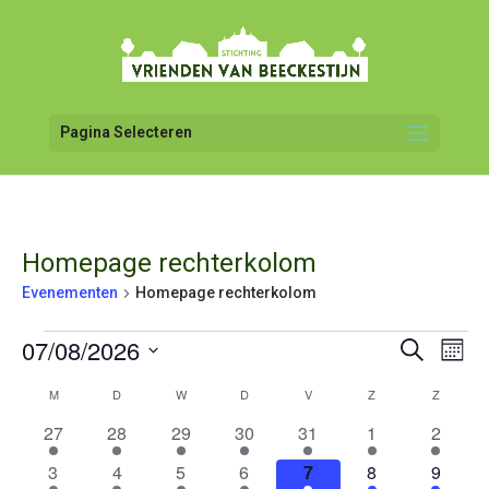
Pagina Selecteren
Homepage rechterkolom
Evenementen
Homepage rechterkolom
Evenementen
07/08/2026
Even
Evenemen
Zoeken
Maan
weer
Zoeken
Selecteer
navig
en
Kalender
M
MAANDAG
D
DINSDAG
W
WOENSDAG
D
DONDERDAG
V
VRIJDAG
Z
ZATERDAG
Z
ZONDA
een
weergeve
datum.
van
1
1
1
1
1
1
1
27
28
29
30
31
1
2
navigatie
Evenementen
evenement
evenement
evenement
evenement
evenement
evenement
evenem
1
1
1
1
1
1
1
3
4
5
6
7
8
9