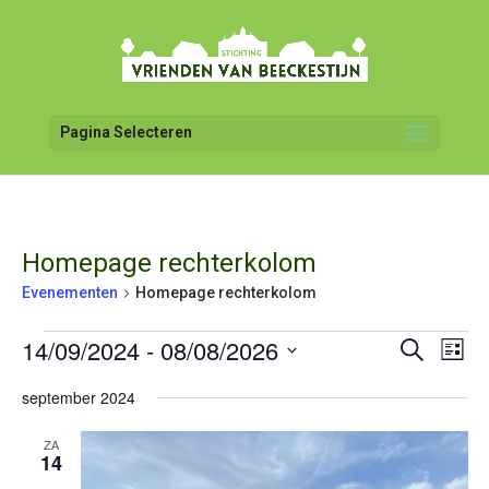
Pagina Selecteren
Homepage rechterkolom
Evenementen
Homepage rechterkolom
Evenementen
14/09/2024
 - 
08/08/2026
Even
Evenemen
Zoeken
Lijst
weer
Zoeken
Selecteer
navig
en
september 2024
een
weergeve
datum.
navigatie
ZA
14