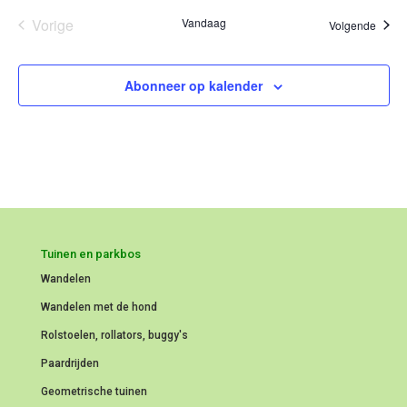
Vorige
Vandaag
Evene
Volgende
Evenementen
Abonneer op kalender
Tuinen en parkbos
Wandelen
Wandelen met de hond
Rolstoelen, rollators, buggy's
Paardrijden
Geometrische tuinen